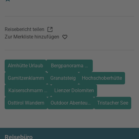
Reisebericht teilen
Zur Merkliste hinzufügen
Almhütte Urlaub
Bergpanorama Österreich
Garnitzenklamm
Granatsteig
Hochschoberhütte
Kaiserschmarrn Genuss
Lienzer Dolomiten
Osttirol Wandern
Outdoor Abenteuer
Tristacher See
Reisebüro