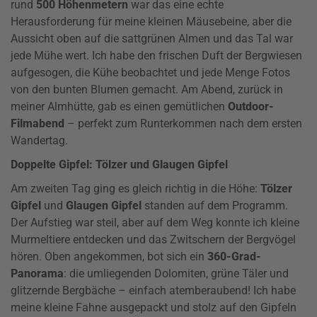
rund
500 Höhenmetern
war das eine echte
Herausforderung für meine kleinen Mäusebeine, aber die
Aussicht oben auf die sattgrünen Almen und das Tal war
jede Mühe wert. Ich habe den frischen Duft der Bergwiesen
aufgesogen, die Kühe beobachtet und jede Menge Fotos
von den bunten Blumen gemacht. Am Abend, zurück in
meiner Almhütte, gab es einen gemütlichen
Outdoor-
Filmabend
– perfekt zum Runterkommen nach dem ersten
Wandertag.
Doppelte Gipfel: Tölzer und Glaugen Gipfel
Am zweiten Tag ging es gleich richtig in die Höhe:
Tölzer
Gipfel
und
Glaugen Gipfel
standen auf dem Programm.
Der Aufstieg war steil, aber auf dem Weg konnte ich kleine
Murmeltiere entdecken und das Zwitschern der Bergvögel
hören. Oben angekommen, bot sich ein
360-Grad-
Panorama
: die umliegenden Dolomiten, grüne Täler und
glitzernde Bergbäche – einfach atemberaubend! Ich habe
meine kleine Fahne ausgepackt und stolz auf den Gipfeln