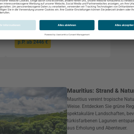
laut Beschreibung
06.12.2026 - 16.12.2026
Inkl. Flug ab Frankfurt
p.P. ab
2446 €
Mauritius: Strand & Natur
Mauritius vereint tropische Nat
Weise. Entdecken Sie grüne Re
spektakuläre Landschaften, be
türkisfarbenen Lagunen entspann
aus Erholung und Abenteuer.