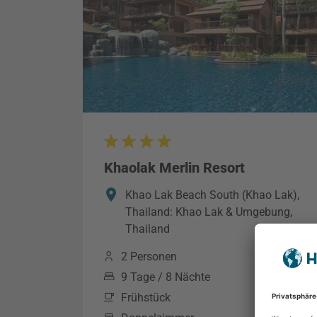
Khaolak Merlin Resort
Khao Lak Beach South (Khao Lak),
Thailand: Khao Lak & Umgebung,
Thailand
2 Personen
9 Tage / 8 Nächte
Frühstück