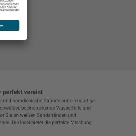
 perfekt vereint
ur und paradiesische Strände auf einzigartige
genwälder, beeindruckende Wasserfälle und
vor Sie an weißen Sandstränden und
en. Die Insel bietet die perfekte Mischung