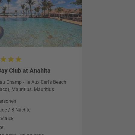
ay Club at Anahita
au Champ - Ile Aux Cerfs Beach
lacq), Mauritius, Mauritius
ersonen
age / 8 Nächte
hstück
te