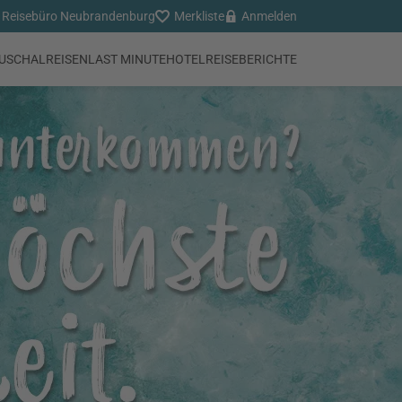
Reisebüro Neubrandenburg
Merkliste
Anmelden
USCHALREISEN
LAST MINUTE
HOTEL
REISEBERICHTE