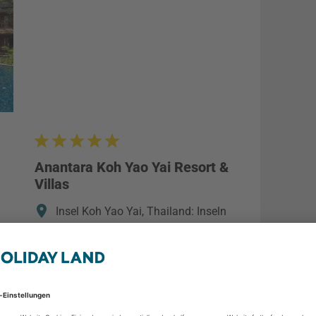
Anantara Koh Yao Yai Resort &
Villas
Insel Koh Yao Yai, Thailand: Inseln
Andaman See (Koh Pee Pee, Koh
Lanta), Thailand
2 Personen
9 Tage / 8 Nächte
Frühstück