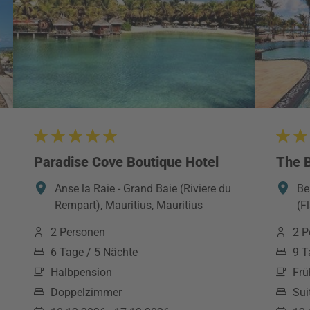
Paradise Cove Boutique Hotel
The B
Anse la Raie - Grand Baie (Riviere du
Be
Rempart), Mauritius, Mauritius
(F
2 Personen
2 P
6 Tage / 5 Nächte
9 T
Halbpension
Frü
Doppelzimmer
Sui