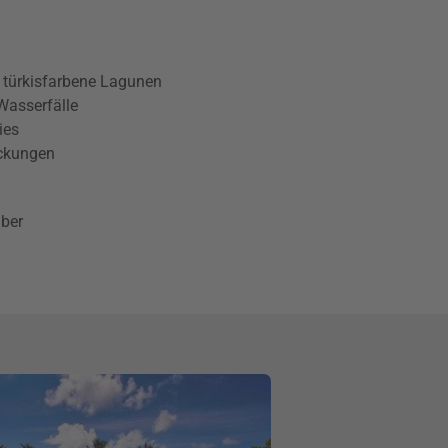
 türkisfarbene Lagunen
Wasserfälle
ies
eckungen
ber