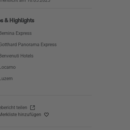
ffentlicht am 16.05.2025
s & Highlights
Bernina Express
Gotthard Panorama Express
Benvenuti Hotels
Locarno
Luzern
bericht teilen
Merkliste hinzufügen