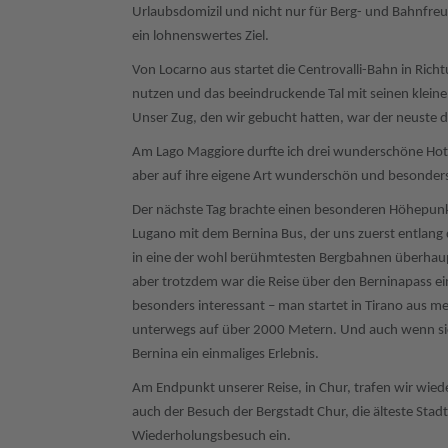
Urlaubsdomizil und nicht nur für Berg- und Bahnfre
ein lohnenswertes Ziel.
Von Locarno aus startet die Centrovalli-Bahn in Rich
nutzen und das beeindruckende Tal mit seinen kleine
Unser Zug, den wir gebucht hatten, war der neuste d
Am Lago Maggiore durfte ich drei wunderschöne Hotel
aber auf ihre eigene Art wunderschön und besonder
Der nächste Tag brachte einen besonderen Höhepunkt 
Lugano mit dem Bernina Bus, der uns zuerst entlang
in eine der wohl berühmtesten Bergbahnen überhaup
aber trotzdem war die Reise über den Berninapass ei
besonders interessant – man startet in Tirano aus med
unterwegs auf über 2000 Metern. Und auch wenn sich
Bernina ein einmaliges Erlebnis.
Am Endpunkt unserer Reise, in Chur, trafen wir wiede
auch der Besuch der Bergstadt Chur, die älteste Stad
Wiederholungsbesuch ein.