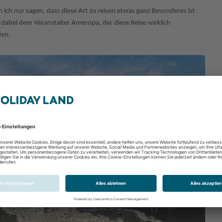
ich nur sagen, dass diese Art zu reisen etwas ganz Besonderes ist
t dabei dem Veranstalter Ameropa, der diese Reise wirklich
den.