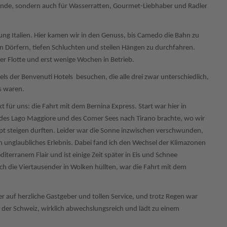
unde, sondern auch für Wasserratten, Gourmet-Liebhaber und Radler
tung Italien. Hier kamen wir in den Genuss, bis Camedo die Bahn zu
n Dörfern, tiefen Schluchten und steilen Hängen zu durchfahren.
er Flotte und erst wenige Wochen in Betrieb.
s der Benvenuti Hotels besuchen, die alle drei zwar unterschiedlich,
s waren.
für uns: die Fahrt mit dem Bernina Express. Start war hier in
 des Lago Maggiore und des Comer Sees nach Tirano brachte, wo wir
t steigen durften. Leider war die Sonne inzwischen verschwunden,
n unglaubliches Erlebnis. Dabei fand ich den Wechsel der Klimazonen
iterranem Flair und ist einige Zeit später in Eis und Schnee
 die Viertausender in Wolken hüllten, war die Fahrt mit dem
r auf herzliche Gastgeber und tollen Service, und trotz Regen war
t der Schweiz, wirklich abwechslungsreich und lädt zu einem