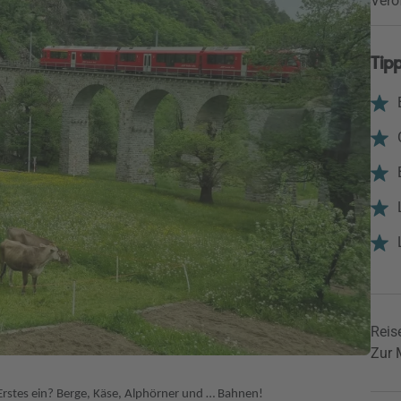
Verö
Tipp
Reise
Zur 
Erstes ein? Berge, Käse, Alphörner und … Bahnen!