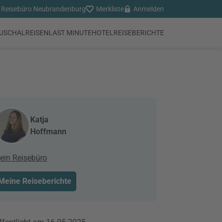
Reisebüro Neubrandenburg
Merkliste
Anmelden
USCHALREISEN
LAST MINUTE
HOTEL
REISEBERICHTE
Katja
Hoffmann
ein Reisebüro
Meine Reiseberichte