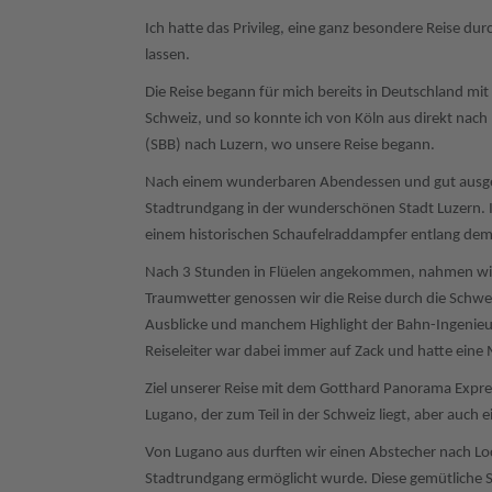
Ich hatte das Privileg, eine ganz besondere Reise d
lassen.
Die Reise begann für mich bereits in Deutschland mit 
Schweiz, und so konnte ich von Köln aus direkt nach
(SBB) nach Luzern, wo unsere Reise begann.
Nach einem wunderbaren Abendessen und gut ausger
Stadtrundgang in der wunderschönen Stadt Luzern. I
einem historischen Schaufelraddampfer entlang dem 
Nach 3 Stunden in Flüelen angekommen, nahmen wir
Traumwetter genossen wir die Reise durch die Schw
Ausblicke und manchem Highlight der Bahn-Ingenieur
Reiseleiter war dabei immer auf Zack und hatte eine 
Ziel unserer Reise mit dem Gotthard Panorama Expres
Lugano, der zum Teil in der Schweiz liegt, aber auch ei
Von Lugano aus durften wir einen Abstecher nach Lo
Stadtrundgang ermöglicht wurde. Diese gemütliche S