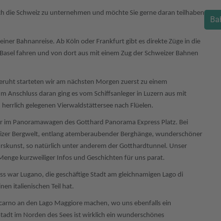
urch die Schweiz zu unternehmen und möchte Sie gerne daran teilhaben
Ba
einer Bahnanreise. Ab Köln oder Frankfurt gibt es direkte Züge in die
 Basel fahren und von dort aus mit einem Zug der Schweizer Bahnen
uht starteten wir am nächsten Morgen zuerst zu einem
m Anschluss daran ging es vom Schiffsanleger in Luzern aus mit
herrlich gelegenen Vierwaldstättersee nach Flüelen.
 im Panoramawagen des Gotthard Panorama Express Platz. Bei
eizer Bergwelt, entlang atemberaubender Berghänge, wunderschöner
skunst, so natürlich unter anderem der Gotthardtunnel. Unser
Menge kurzweiliger Infos und Geschichten für uns parat.
s war Lugano, die geschäftige Stadt am gleichnamigen Lago di
nen italienischen Teil hat.
carno an den Lago Maggiore machen, wo uns ebenfalls ein
tadt im Norden des Sees ist wirklich ein wunderschönes